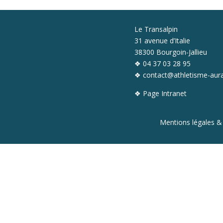
Le Transalpin
31 avenue d’Italie
38300 Bourgoin-Jallieu
❖ 04 37 03 28 95
❖ contact@athletisme-aura
❖
Page Intranet
Mentions légales &