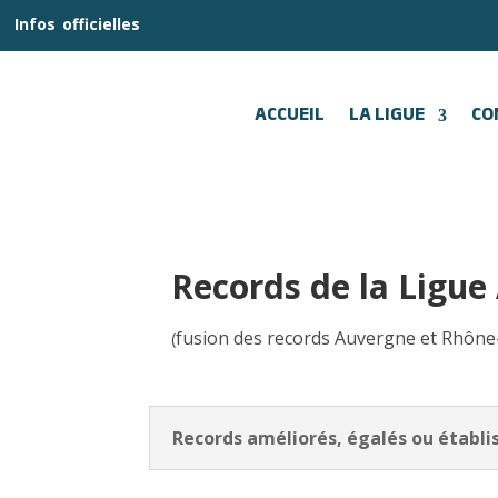
__
Infos
_
officielles
_:__
ACCUEIL
LA LIGUE
CO
Records de la Ligu
fusion des records Auvergne et Rhône
(
Records améliorés, égalés ou établis