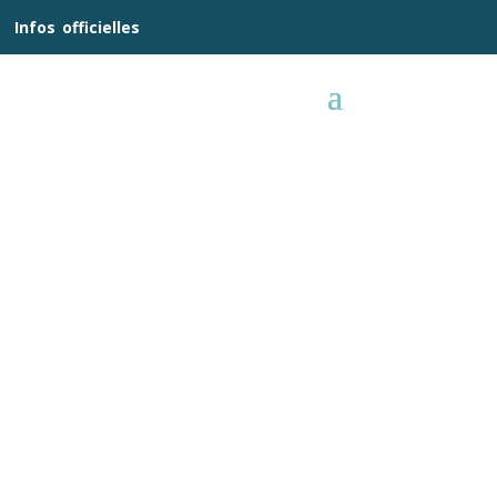
__
Infos
_
officielles
_:__
CHAMPIONNATS DE FRANCE
ELITES 2026 A ALBI
Les championnats de France Élites ont
rendu leur verdict, avec 11 podiums dont
6 titres et 22 TOP...
Lire plus