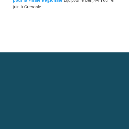
pour la Finale Régionale
Equip’Athlé Benj/Min du 1er
Juin à Grenoble.