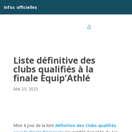
__
Infos
_
officielles
_:__
Liste définitive des
clubs qualifiés à la
finale Equip’Athlé
Mai 23, 2025
Mise à jour de la liste
définitive des Clubs qualifiés