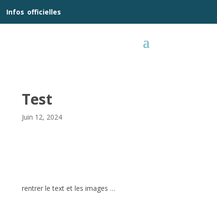
__
Infos
_
officielles
_:__
Test
Juin 12, 2024
rentrer le text et les images …