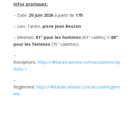
Infos pratiques:
– Date:
20 juin 2026
à partir de
17h
– Lieu: Tarare,
piste Jean Besson
– Minimas:
61″ pour les hommes
(63″ cadets) //
68″
pour les femmes
(70″ cadettes)
–
Inscriptions:
https://4htarare.wixsite.com/accueil/inscrip
tions-1
–
Réglement:
https://4htarare.wixsite.com/accueil/reglem
ent