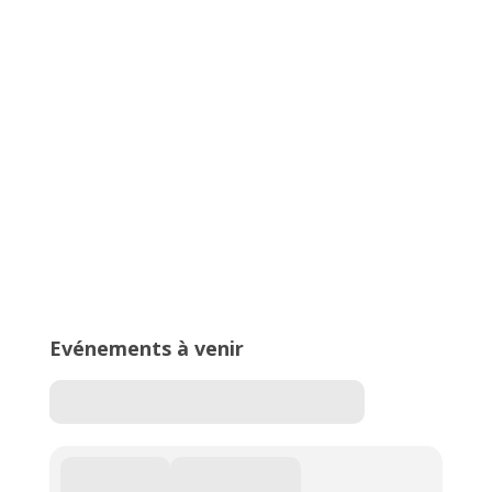
Championnats Auvergne-Rhône-
Alpes d’Athlétisme – 27 & 28 juin
2026 – Stade de Parilly, Vénissieux
16ème édition du Meeting National
de l’Est Lyonnais
Evénements à venir