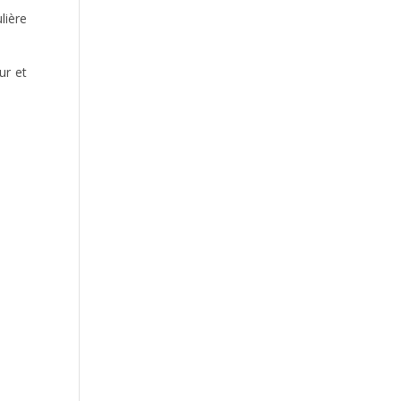
CHAMPIONNATS DE FRANCE
ELITES 2026 A ALBI
lière
ur et
CHAMPIONNATS DE FRANCE
U*NXT 2026 16-19 JUILLET A
CHARLETY
Des Auristes conquérants au pays