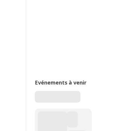
2026 – Stade de Parilly, Vénissieux
16ème édition du Meeting National
de l’Est Lyonnais
Evénements à venir