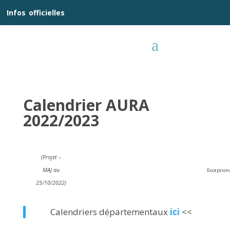
__
Infos
_
officielles
_:__
Calendrier AURA
2022/2023
(Projet –
MAJ au
Exceptionn
25/10/2022)
Calendriers départementaux
ici
<<