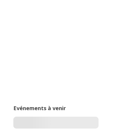
16ème édition du Meeting National
de l’Est Lyonnais
Trophée Arvernes, un meeting
100% lancers
Evénements à venir