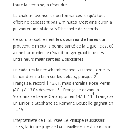
toute la semaine, à résoudre.
La chaleur favorise les performances jusqu’à tout
effort ne dépassant pas 2 minutes. C’est ainsi qu’on a
pu vanter une pluie rafraîchissante de records.
Ce sont probablement
les courses de haies
qui
prouvent le mieux la bonne santé de la Ligue ; c’est dû
à une harmonieuse répartition géographique des
Entraîneurs maîtrisant les 2 disciplines.
En cadettes la néo-chambérienne Suzanne Cornelie-
e
Lenoir domina bien sûr les débats, puisque 2
Française, record à 13.61, mais entraîna Rose Perrin
e
(ACL) à 13.84 devenant 5
Française devant la
e
Voironnaise Léane Garampon en 14.11, 11
Française.
En Junior la Stéphanoise Romane Bouteille gagnait en
14.59.
L’heptathlète de l’ESL Ysée Le Philippe réussissait
13.55, la future juge de l’ACL Mallorie Jué à 13.67 sur