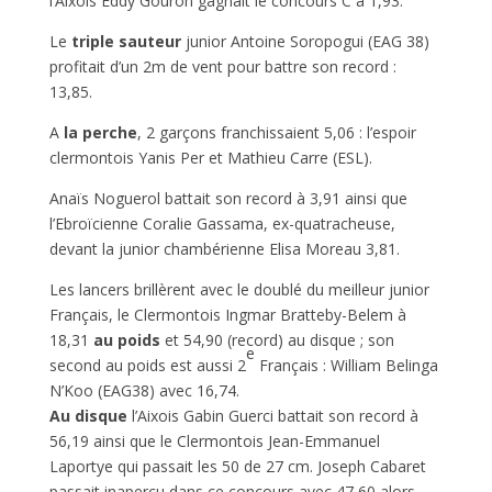
l’Aixois Eddy Gouron gagnait le concours C à 1,93.
Le
triple sauteur
junior Antoine Soropogui (EAG 38)
profitait d’un 2m de vent pour battre son record :
13,85.
A
la perche
, 2 garçons franchissaient 5,06 : l’espoir
clermontois Yanis Per et Mathieu Carre (ESL).
Anaïs Noguerol battait son record à 3,91 ainsi que
l’Ebroïcienne Coralie Gassama, ex-quatracheuse,
devant la junior chambérienne Elisa Moreau 3,81.
Les lancers brillèrent avec le doublé du meilleur junior
Français, le Clermontois Ingmar Bratteby-Belem à
18,31
au poids
et 54,90 (record) au disque ; son
e
second au poids est aussi 2
Français : William Belinga
N’Koo (EAG38) avec 16,74.
Au disque
l’Aixois Gabin Guerci battait son record à
56,19 ainsi que le Clermontois Jean-Emmanuel
Laportye qui passait les 50 de 27 cm. Joseph Cabaret
passait inaperçu dans ce concours avec 47,60 alors