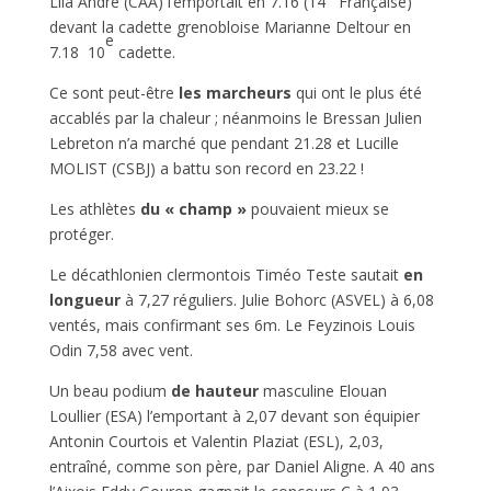
Lila André (CAA) l’emportait en 7.16 (14
Française)
devant la cadette grenobloise Marianne Deltour en
e
7.18 10
cadette.
Ce sont peut-être
les marcheurs
qui ont le plus été
accablés par la chaleur ; néanmoins le Bressan Julien
Lebreton n’a marché que pendant 21.28 et Lucille
MOLIST (CSBJ) a battu son record en 23.22 !
Les athlètes
du « champ »
pouvaient mieux se
protéger.
Le décathlonien clermontois Timéo Teste sautait
en
longueur
à 7,27 réguliers. Julie Bohorc (ASVEL) à 6,08
ventés, mais confirmant ses 6m. Le Feyzinois Louis
Odin 7,58 avec vent.
Un beau podium
de hauteur
masculine Elouan
Loullier (ESA) l’emportant à 2,07 devant son équipier
Antonin Courtois et Valentin Plaziat (ESL), 2,03,
entraîné, comme son père, par Daniel Aligne. A 40 ans