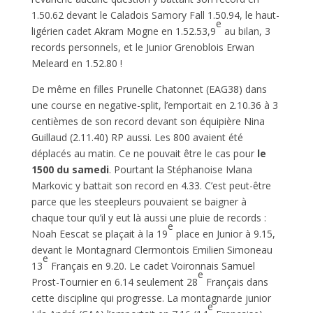
1.50.62 devant le Caladois Samory Fall 1.50.94, le haut-
e
ligérien cadet Akram Mogne en 1.52.53,9
au bilan, 3
records personnels, et le Junior Grenoblois Erwan
Meleard en 1.52.80 !
De même en filles Prunelle Chatonnet (EAG38) dans
une course en negative-split, l’emportait en 2.10.36 à 3
centièmes de son record devant son équipière Nina
Guillaud (2.11.40) RP aussi. Les 800 avaient été
déplacés au matin. Ce ne pouvait être le cas pour
le
1500 du samedi
. Pourtant la Stéphanoise Ivlana
Markovic y battait son record en 4.33. C’est peut-être
parce que les steepleurs pouvaient se baigner à
chaque tour qu’il y eut là aussi une pluie de records :
e
Noah Eescat se plaçait à la 19
place en Junior à 9.15,
devant le Montagnard Clermontois Emilien Simoneau
e
13
Français en 9.20. Le cadet Voironnais Samuel
e
Prost-Tournier en 6.14 seulement 28
Français dans
cette discipline qui progresse. La montagnarde junior
e