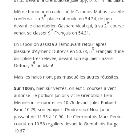
61.35 devant la Grenobloise Julie Spy, 61.61 4
au bilan.
Même bonheur en cadet où le Caladois Matias Lavieille
e
confirmait sa 5
place nationale en 54.24, de peu
e
devant le chambérien Gaspard Vidal qui, à sa 2
course
e
venait se classer 9
Français en 54.31.
En Espoir on assista à l’émouvant retour après
e
blessure d’Aymeric Dutrevis en 50.78, 5
Français d’une
discipline très relevée, devant son équipier Lazare
e
Defour, 9
au bilan!
Mais les haies n’ont pas masqué les autres réussites.
Sur 100m
, bien sûr ventés, on eut 5 courses à vent
autorisé : le podium Junior y vit le Grenoblois Leni
Menneron l’emporter en 10.76 devant Jules Philibert-
Brun 10.79, son équipier d’Andrézieux Noa Jurine
passant de 11.33 à 10.90 ! Le Clermontois Marc Perrin
courut en 10.56 réguliers devant le Grenoblois Ilunga
10.67.