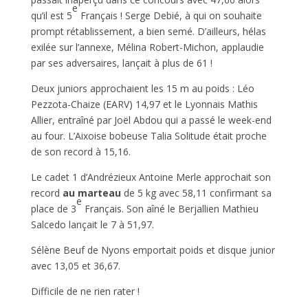
e
qu’il est 5
Français ! Serge Debié, à qui on souhaite
prompt rétablissement, a bien semé. D’ailleurs, hélas
exilée sur l’annexe, Mélina Robert-Michon, applaudie
par ses adversaires, lançait à plus de 61 !
Deux juniors approchaient les 15 m au poids : Léo
Pezzota-Chaize (EARV) 14,97 et le Lyonnais Mathis
Allier, entraîné par Joël Abdou qui a passé le week-end
au four. L’Aixoise bobeuse Talia Solitude était proche
de son record à 15,16.
Le cadet 1 d’Andrézieux Antoine Merle approchait son
record
au marteau
de 5 kg avec 58,11 confirmant sa
e
place de 3
Français. Son aîné le Berjallien Mathieu
Salcedo lançait le 7 à 51,97.
Sélène Beuf de Nyons emportait poids et disque junior
avec 13,05 et 36,67.
Difficile de ne rien rater !