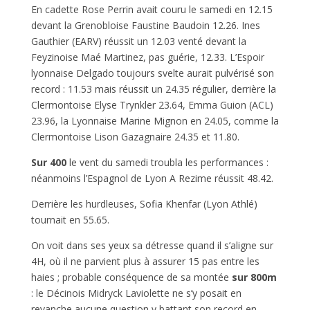
En cadette Rose Perrin avait couru le samedi en 12.15
devant la Grenobloise Faustine Baudoin 12.26. Ines
Gauthier (EARV) réussit un 12.03 venté devant la
Feyzinoise Maé Martinez, pas guérie, 12.33. L’Espoir
lyonnaise Delgado toujours svelte aurait pulvérisé son
record : 11.53 mais réussit un 24.35 régulier, derrière la
Clermontoise Elyse Trynkler 23.64, Emma Guion (ACL)
23.96, la Lyonnaise Marine Mignon en 24.05, comme la
Clermontoise Lison Gazagnaire 24.35 et 11.80.
Sur 400
le vent du samedi troubla les performances :
néanmoins l’Espagnol de Lyon A Rezime réussit 48.42.
Derrière les hurdleuses, Sofia Khenfar (Lyon Athlé)
tournait en 55.65.
On voit dans ses yeux sa détresse quand il s’aligne sur
4H, où il ne parvient plus à assurer 15 pas entre les
haies ; probable conséquence de sa montée
sur 800m
: le Décinois Midryck Laviolette ne s’y posait en
revanche aucune question y battant son record en