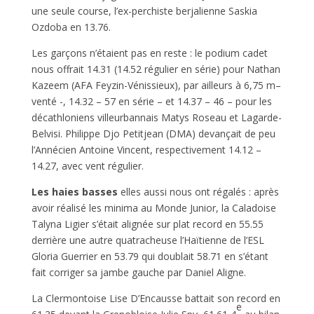
une seule course, l’ex-perchiste berjalienne Saskia
Ozdoba en 13.76.
Les garçons n’étaient pas en reste : le podium cadet
nous offrait 14.31 (14.52 régulier en série) pour Nathan
Kazeem (AFA Feyzin-Vénissieux), par ailleurs à 6,75 m–
venté -, 14.32 – 57 en série – et 14.37 – 46 – pour les
décathloniens villeurbannais Matys Roseau et Lagarde-
Belvisi. Philippe Djo Petitjean (DMA) devançait de peu
l’Annécien Antoine Vincent, respectivement 14.12 –
14.27, avec vent régulier.
Les haies basses
elles aussi nous ont régalés : après
avoir réalisé les minima au Monde Junior, la Caladoise
Talyna Ligier s’était alignée sur plat record en 55.55
derrière une autre quatracheuse l’Haïtienne de l’ESL
Gloria Guerrier en 53.79 qui doublait 58.71 en s’étant
fait corriger sa jambe gauche par Daniel Aligne.
La Clermontoise Lise D’Encausse battait son record en
e