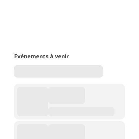
18e Meeting de Romans : rendez-
vous le 23 juin au Stade Guillermoz
!
Evénements à venir