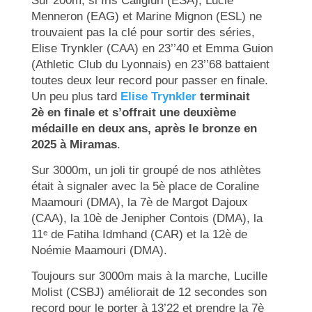
Sur 200m, si Iris Caligiuri (ESA), Lucie
Menneron (EAG) et Marine Mignon (ESL) ne
trouvaient pas la clé pour sortir des séries,
Elise Trynkler (CAA) en 23’’40 et Emma Guion
(Athletic Club du Lyonnais) en 23’’68 battaient
toutes deux leur record pour passer en finale.
Un peu plus tard
Elise Trynkler
terminait
2è en finale et s’offrait une deuxième
médaille en deux ans, après le bronze en
2025 à Miramas
.
Sur 3000m, un joli tir groupé de nos athlètes
était à signaler avec la 5è place de Coraline
Maamouri (DMA), la 7è de Margot Dajoux
(CAA), la 10è de Jenipher Contois (DMA), la
11ᵉ de Fatiha Idmhand (CAR) et la 12è de
Noémie Maamouri (DMA).
Toujours sur 3000m mais à la marche, Lucille
Molist (CSBJ) améliorait de 12 secondes son
record pour le porter à 13’22 et prendre la 7è