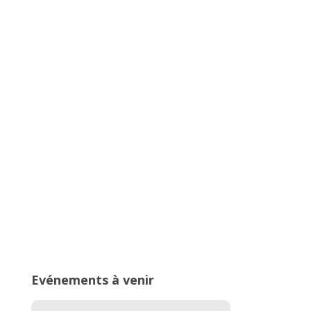
Trophée Arvernes, un meeting
100% lancers
Compte à rebours de la 4e édition
du Meeting Perche des Alpes !
Evénements à venir