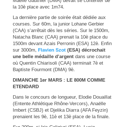
Maelle Gauthier (DMA) devait se contenter de
la 10è place avec 1m74.
La dernière partie de soirée était dédiée aux
courses. Sur 60m, la junior Lohane Gerbier
(CAA) s’arrêtait dès les séries. Sur le 1500m,
Natacha Blanc (CAA) prenait la 10è place du
1500m devant Azais Perronin (ESA) 12è. Enfin
sur 3000m,
Flavien Szot
(ESA) décrochait
une belle médaille d’argent
dans une course
où Quentin Chiarisoli (CAA) terminait 7è
et
Baptiste Fourmont (DMA) 9è.
DIMANCHE 1er MARS : LE 800M COMME
ETENDARD
Dans le concours de longueur, Elodie Douaillat
(Entente Athlétique Rhône-Vercors), Anaëlle
Imbert (CSBJ) et Djelika Diarra (AFA Feyzin)
prenaient les 9è, 11è et 13è place de la finale.