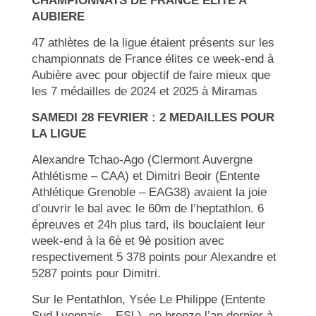
CHAMPIONNATS DE FRANCE ELITE A
AUBIERE
47 athlètes de la ligue étaient présents sur les
championnats de France élites ce week-end à
Aubière avec pour objectif de faire mieux que
les 7 médailles de 2024 et 2025 à Miramas
SAMEDI 28 FEVRIER : 2 MEDAILLES POUR
LA LIGUE
Alexandre Tchao-Ago (Clermont Auvergne
Athlétisme – CAA) et Dimitri Beoir (Entente
Athlétique Grenoble – EAG38) avaient la joie
d’ouvrir le bal avec le 60m de l’heptathlon. 6
épreuves et 24h plus tard, ils bouclaient leur
week-end à la 6è et 9è position avec
respectivement 5 378 points pour Alexandre et
5287 points pour Dimitri.
Sur le Pentathlon, Ysée Le Philippe (Entente
Sud Lyonnais – ESL), en bronze l’an dernier à