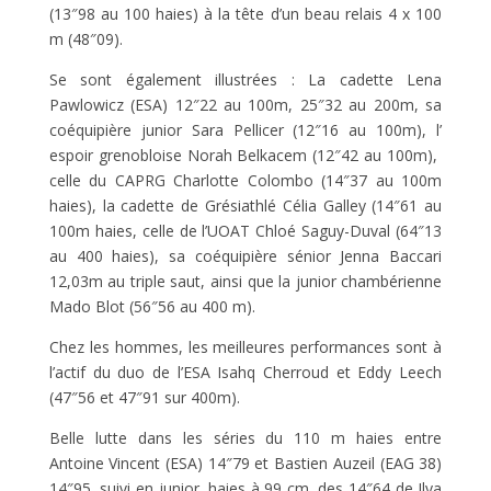
(13″98 au 100 haies) à la tête d’un beau relais 4 x 100
m (48″09).
Se sont également illustrées : La cadette Lena
Pawlowicz (ESA) 12″22 au 100m, 25″32 au 200m, sa
coéquipière junior Sara Pellicer (12″16 au 100m), l’
espoir grenobloise Norah Belkacem (12″42 au 100m),
celle du CAPRG Charlotte Colombo (14″37 au 100m
haies), la cadette de Grésiathlé Célia Galley (14″61 au
100m haies, celle de l’UOAT Chloé Saguy-Duval (64″13
au 400 haies), sa coéquipière sénior Jenna Baccari
12,03m au triple saut, ainsi que la junior chambérienne
Mado Blot (56″56 au 400 m).
Chez les hommes, les meilleures performances sont à
l’actif du duo de l’ESA Isahq Cherroud et Eddy Leech
(47″56 et 47″91 sur 400m).
Belle lutte dans les séries du 110 m haies entre
Antoine Vincent (ESA) 14″79 et Bastien Auzeil (EAG 38)
14″95, suivi en junior, haies à 99 cm, des 14″64 de Ilya