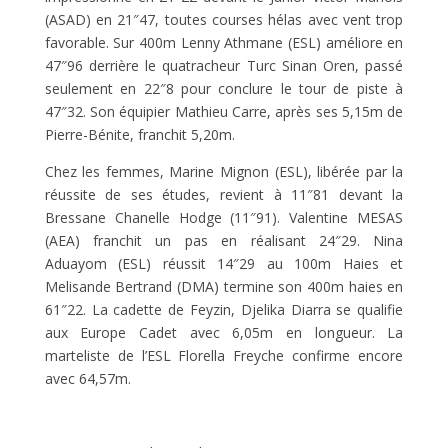
(ASAD) en 21″47, toutes courses hélas avec vent trop
favorable. Sur 400m Lenny Athmane (ESL) améliore en
47″96 derrière le quatracheur Turc Sinan Oren, passé
seulement en 22″8 pour conclure le tour de piste à
47″32. Son équipier Mathieu Carre, après ses 5,15m de
Pierre-Bénite, franchit 5,20m.
Chez les femmes, Marine Mignon (ESL), libérée par la
réussite de ses études, revient à 11″81 devant la
Bressane Chanelle Hodge (11″91). Valentine MESAS
(AEA) franchit un pas en réalisant 24″29. Nina
Aduayom (ESL) réussit 14″29 au 100m Haies et
Melisande Bertrand (DMA) termine son 400m haies en
61″22. La cadette de Feyzin, Djelika Diarra se qualifie
aux Europe Cadet avec 6,05m en longueur. La
marteliste de l’ESL Florella Freyche confirme encore
avec 64,57m.