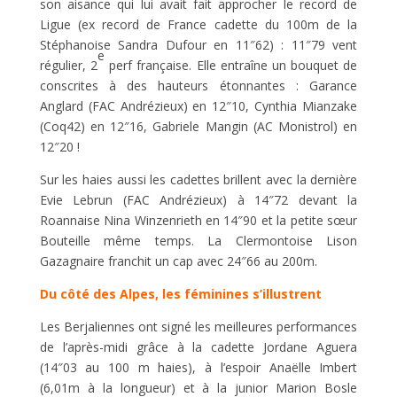
son aisance qui lui avait fait approcher le record de
Ligue (ex record de France cadette du 100m de la
Stéphanoise Sandra Dufour en 11″62) : 11″79 vent
e
régulier, 2
perf française. Elle entraîne un bouquet de
conscrites à des hauteurs étonnantes : Garance
Anglard (FAC Andrézieux) en 12″10, Cynthia Mianzake
(Coq42) en 12″16, Gabriele Mangin (AC Monistrol) en
12″20 !
Sur les haies aussi les cadettes brillent avec la dernière
Evie Lebrun (FAC Andrézieux) à 14″72 devant la
Roannaise Nina Winzenrieth en 14″90 et la petite sœur
Bouteille même temps. La Clermontoise Lison
Gazagnaire franchit un cap avec 24″66 au 200m.
Du côté des Alpes, les féminines s’illustrent
Les Berjaliennes ont signé les meilleures performances
de l’après-midi grâce à la cadette Jordane Aguera
(14″03 au 100 m haies), à l’espoir Anaëlle Imbert
(6,01m à la longueur) et à la junior Marion Bosle