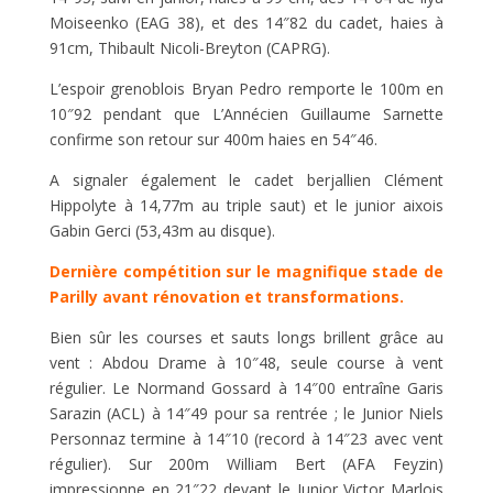
Moiseenko (EAG 38), et des 14″82 du cadet, haies à
91cm, Thibault Nicoli-Breyton (CAPRG).
L’espoir grenoblois Bryan Pedro remporte le 100m en
10″92 pendant que L’Annécien Guillaume Sarnette
confirme son retour sur 400m haies en 54″46.
A signaler également le cadet berjallien Clément
Hippolyte à 14,77m au triple saut) et le junior aixois
Gabin Gerci (53,43m au disque).
Dernière compétition sur le magnifique stade de
Parilly avant rénovation et transformations.
Bien sûr les courses et sauts longs brillent grâce au
vent : Abdou Drame à 10″48, seule course à vent
régulier. Le Normand Gossard à 14″00 entraîne Garis
Sarazin (ACL) à 14″49 pour sa rentrée ; le Junior Niels
Personnaz termine à 14″10 (record à 14″23 avec vent
régulier). Sur 200m William Bert (AFA Feyzin)
impressionne en 21″22 devant le Junior Victor Marlois