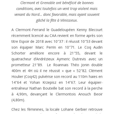
Clermont et Grenoble ont bénéficié de bonnes
conditions, avec toutefois un vent trop violent mais
venant du Nord… donc favorable, mais ayant souvent
gâché la fête à Vénissieux.
A Clermont-Ferrand le Guadeloupéen Kenny Blecourt
récemment licencié au CAA revient en forme après son
titre Espoir de 2018 avec 10″37 : il réussit 10″53 devant
son équipier Marc Perrin en 10″71. Le Coq Audin
Schorter améliore encore à 21″55, devant le
quatracheur d’Andrézieux Aymeric Dutrevis avec un
prometteur 21″89. Le Roannais Théo Jonin double
400m et 4H où il ne réussit « que » 52″82. Clément
Houlier (Coq42) pulvérise son record au 110m haies en
14″64 et Yohan Krzepisz en 14″67. Leur équipier-
entraîneur Nathan Bouteille bat son record à la perche
à 4,90m, devançant le Clermontois Anouch Beoir
(4,80m).
Chez les féminines, la locale Lohane Gerbier retrouve