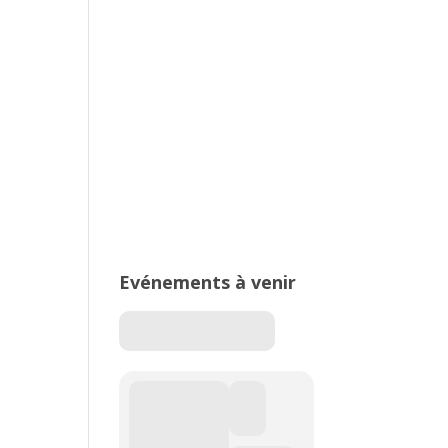
2026 – Stade de Parilly, Vénissieux
16ème édition du Meeting National
de l’Est Lyonnais
Evénements à venir