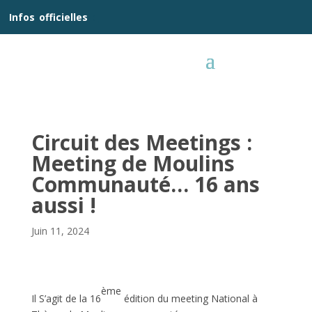
__
Infos
_
officielles
_:__
Circuit des Meetings :
Meeting de Moulins
Communauté… 16 ans
aussi !
Juin 11, 2024
ème
Il S’agit de la 16
édition du meeting National à