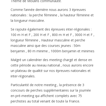
Thème de Moulins communauté.
Comme l’année dernière nous aurons 3 épreuves
nationales : la perche féminine , la hauteur féminine et
la longueur masculine.
Se rajoute également des épreuves inter-régionales :
100 m H et F , 200 H et F , 800 m H et F , 3000 H et F ,
longueur féminine , Hauteur masculine et perche
masculine ainsi que des courses jeunes : 50m
benjamin , 80 m minime , 1000m benjamin et minimes
Malgré un calendrier des meeting chargé et dense en
cette période au niveau national , nous aurons encore
un plateau de qualité sur nos épreuves nationales et
inter-régionales.
Particularité de notre meeting , la présence de 3
concours de perches supplémentaires sur la journée
en pré-meeting qui affichent complets avec 75
perchistes au total venant de toute la France.