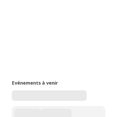
Championnats Auvergne-Rhône-
Alpes d’Athlétisme – 27 & 28 juin
2026 – Stade de Parilly, Vénissieux
16ème édition du Meeting National
de l’Est Lyonnais
Evénements à venir