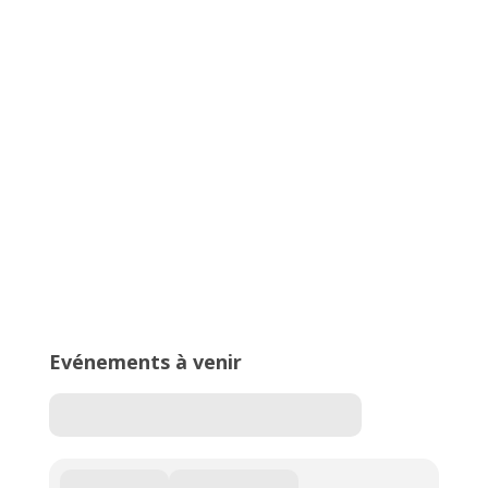
Championnats Auvergne-Rhône-
Alpes d’Athlétisme – 27 & 28 juin
2026 – Stade de Parilly, Vénissieux
16ème édition du Meeting National
de l’Est Lyonnais
Evénements à venir