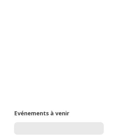
Championnats Auvergne-Rhône-
Alpes d’Athlétisme – 27 & 28 juin
2026 – Stade de Parilly, Vénissieux
16ème édition du Meeting National
de l’Est Lyonnais
Evénements à venir