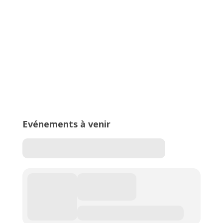
16ème édition du Meeting National
de l’Est Lyonnais
Evénements à venir