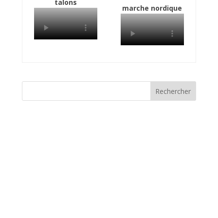
talons
marche nordique
Rechercher
CHAMPIONNATS DE FRANCE
ELITES 2026 A ALBI