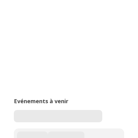
Championnats Auvergne-Rhône-
Alpes d’Athlétisme – 27 & 28 juin
2026 – Stade de Parilly, Vénissieux
16ème édition du Meeting National
de l’Est Lyonnais
Evénements à venir