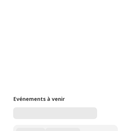
16ème édition du Meeting National
de l’Est Lyonnais
Trophée Arvernes, un meeting
100% lancers
Evénements à venir