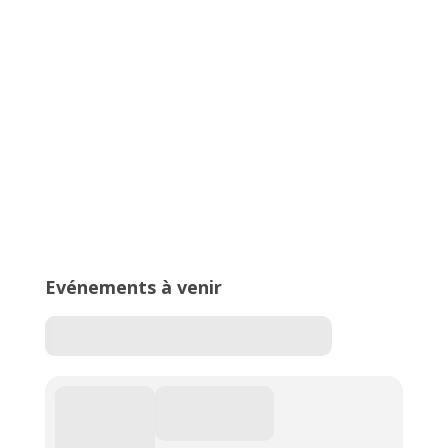
Alpes d’Athlétisme – 27 & 28 juin
2026 – Stade de Parilly, Vénissieux
16ème édition du Meeting National
de l’Est Lyonnais
Evénements à venir