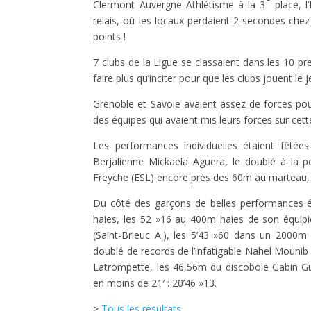
Clermont Auvergne Athlétisme à la 3
place, l
relais, où les locaux perdaient 2 secondes che
points !
7 clubs de la Ligue se classaient dans les 10 p
faire plus qu’inciter pour que les clubs jouent le j
Grenoble et Savoie avaient assez de forces pou
des équipes qui avaient mis leurs forces sur cett
Les performances individuelles étaient fêtée
Berjalienne Mickaela Aguera, le doublé à la pe
Freyche (ESL) encore près des 60m au marteau, l
Du côté des garçons de belles performances
haies, les 52 »16 au 400m haies de son équipi
(Saint-Brieuc A.), les 5’43 »60 dans un 2000m
doublé de records de l’infatigable Nahel Mounib
Latrompette, les 46,56m du discobole Gabin Gue
en moins de 21′ : 20’46 »13.
>
Tous les résultats