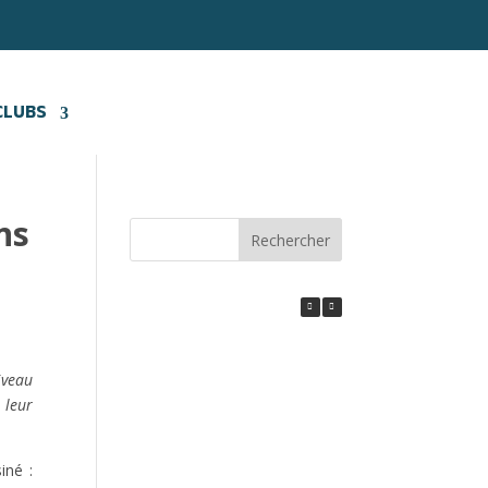
CLUBS
ins
Rechercher
iveau
 leur
iné :