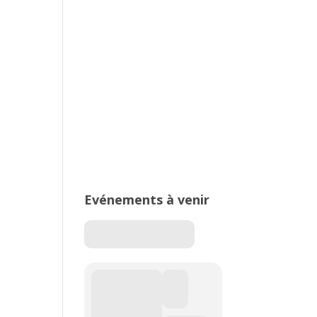
2026 – Stade de Parilly, Vénissieux
16ème édition du Meeting National
de l’Est Lyonnais
Evénements à venir