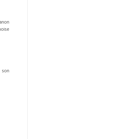
des cigales et des Lyonnaises en
conquêtes à Blois
Manon
noise
Qui sera le premier Champion ou la
à son
première Championne Auvergne-
Rhône-Alpes de Trail ?