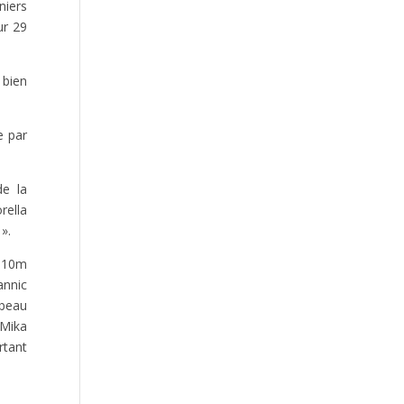
CHAMPIONNATS DE FRANCE
niers
ELITES 2026 A ALBI
ur 29
 bien
e par
de la
CHAMPIONNATS DE FRANCE
U*NXT 2026 16-19 JUILLET A
rella
CHARLETY
».
 110m
annic
 beau
 Mika
rtant
Des Auristes conquérants au pays