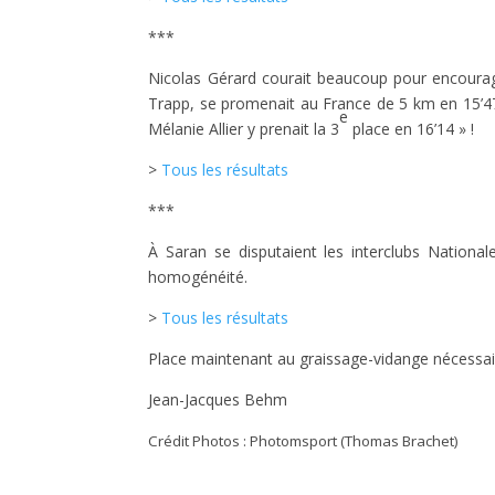
***
Nicolas Gérard courait beaucoup pour encourag
Trapp, se promenait au France de 5 km en 15’47
e
Mélanie Allier y prenait la 3
place en 16’14 » !
>
Tous les résultats
***
À Saran se disputaient les interclubs Nationa
homogénéité.
>
Tous les résultats
Place maintenant au graissage-vidange nécessair
Jean-Jacques Behm
Crédit Photos : Photomsport (Thomas Brachet)