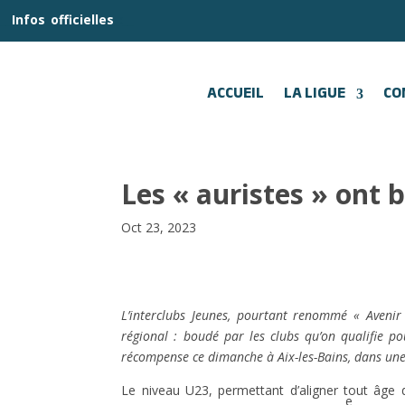
__
Infos
_
officielles
_:__
ACCUEIL
LA LIGUE
CO
Les « auristes » ont br
Oct 23, 2023
L’interclubs Jeunes, pourtant renommé « Avenir 
régional : boudé par les clubs qu’on qualifie po
récompense ce dimanche à Aix-les-Bains, dans une
Le niveau U23, permettant d’aligner tout âge d
e