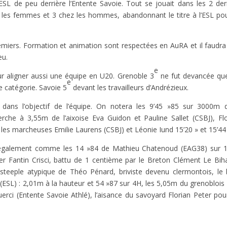
’ESL de peu derrière l’Entente Savoie. Tout se jouait dans les 2 der
z les femmes et 3 chez les hommes, abandonnant le titre à l’ESL po
remiers. Formation et animation sont respectées en AuRA et il faudra
eu.
e
r aligner aussi une équipe en U20. Grenoble 3
ne fut devancée qu
e
e catégorie. Savoie 5
devant les travailleurs d’Andrézieux.
s dans l’objectif de l’équipe. On notera les 9’45 »85 sur 3000m 
rche à 3,55m de l’aixoise Eva Guidon et Pauline Sallet (CSBJ), Flo
es marcheuses Emilie Laurens (CSBJ) et Léonie Iund 15’20 » et 15’44 
 également comme les 14 »84 de Mathieu Chatenoud (EAG38) sur
er Fantin Crisci, battu de 1 centième par le Breton Clément Le Bih
 steeple atypique de Théo Pénard, briviste devenu clermontois, le
 (ESL) : 2,01m à la hauteur et 54 »87 sur 4H, les 5,05m du grenoblois
rci (Entente Savoie Athlé), l’aisance du savoyard Florian Peter pou