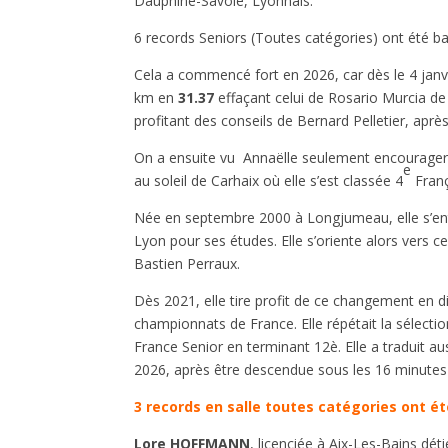
Dauphiné-Savoie, Lyonnais.
6 records Seniors (Toutes catégories) ont été b
Cela a commencé fort en 2026, car dès le 4 janvie
km en
31.37
effaçant celui de Rosario Murcia de 
profitant des conseils de Bernard Pelletier, aprè
On a ensuite vu Annaëlle seulement encourager s
e
au soleil de Carhaix où elle s’est classée 4
Franç
Née en septembre 2000 à Longjumeau, elle s’ent
Lyon pour ses études. Elle s’oriente alors vers c
Bastien Perraux.
Dès 2021, elle tire profit de ce changement en 
championnats de France. Elle répétait la sélectio
France Senior en terminant 12è. Elle a traduit a
2026, après être descendue sous les 16 minutes
3 records en salle toutes catégories ont é
Lore HOFFMANN
, licenciée à Aix-Les-Bains dét