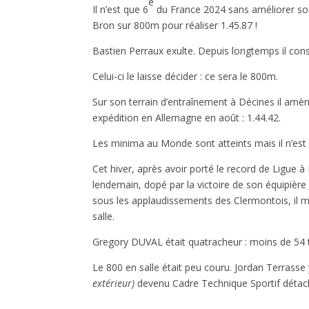
e
Il n’est que 6
du France 2024 sans améliorer son 
Bron sur 800m pour réaliser 1.45.87 !
Bastien Perraux exulte. Depuis longtemps il conse
Celui-ci le laisse décider : ce sera le 800m.
Sur son terrain d’entraînement à Décines il amène
expédition en Allemagne en août : 1.44.42.
Les minima au Monde sont atteints mais il n’est
Cet hiver, après avoir porté le record de Ligue à 
lendemain, dopé par la victoire de son équipièr
sous les applaudissements des Clermontois, il m
salle.
Gregory DUVAL était quatracheur : moins de 54
Le 800 en salle était peu couru. Jordan Terrass
extérieur)
devenu Cadre Technique Sportif détaché