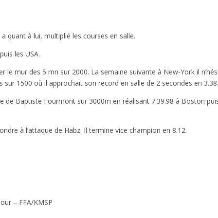
a quant à lui, multiplié les courses en salle.
 puis les USA.
er le mur des 5 mn sur 2000. La semaine suivante à New-York il n’hési
is sur 1500 où il approchait son record en salle de 2 secondes en 3.38
Ligue de Baptiste Fourmont sur 3000m en réalisant 7.39.98 à Boston pui
épondre à l’attaque de Habz. Il termine vice champion en 8.12.
mour – FFA/KMSP