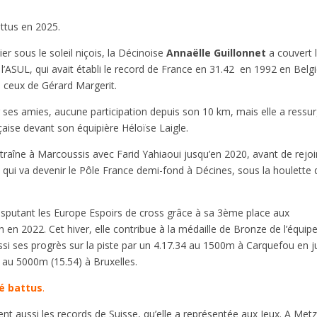
attus en 2025.
r sous le soleil niçois, la Décinoise
Annaëlle Guillonnet
a couvert 
l’ASUL, qui avait établi le record de France en 31.42 en 1992 en Belg
s ceux de Gérard Margerit.
es amies, aucune participation depuis son 10 km, mais elle a ressur
aise devant son équipière Héloïse Laigle.
raîne à Marcoussis avec Farid Yahiaoui jusqu’en 2020, avant de rejo
e qui va devenir le Pôle France demi-fond à Décines, sous la houlette 
disputant les Europe Espoirs de cross grâce à sa 3ème place aux
n en 2022. Cet hiver, elle contribue à la médaille de Bronze de l’équip
ussi ses progrès sur la piste par un 4.17.34 au 1500m à Carquefou en j
 au 5000m (15.54) à Bruxelles.
té battus
.
ient aussi les records de Suisse, qu’elle a représentée aux Jeux. A Metz