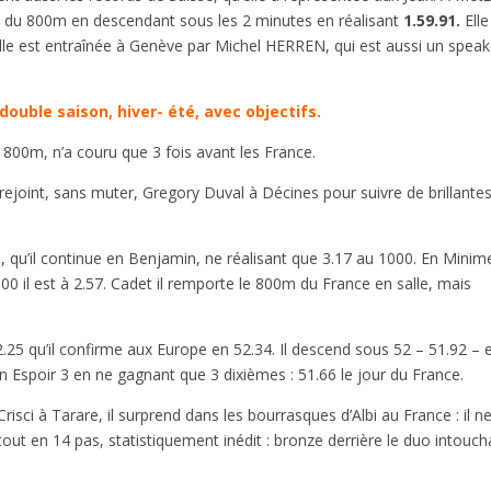
ord du 800m en descendant sous les 2 minutes en réalisant
1.59.91.
Elle
Elle est entraînée à Genève par Michel HERREN, qui est aussi un speak
double saison, hiver- été, avec objectifs.
800m, n’a couru que 3 fois avant les France.
ejoint, sans muter, Gregory Duval à Décines pour suivre de brillante
s, qu’il continue en Benjamin, ne réalisant que 3.17 au 1000. En Minim
1000 il est à 2.57. Cadet il remporte le 800m du France en salle, mais
.25 qu’il confirme aux Europe en 52.34. Il descend sous 52 – 51.92 – 
n Espoir 3 en ne gagnant que 3 dixièmes : 51.66 le jour du France.
risci à Tarare, il surprend dans les bourrasques d’Albi au France : il n
 tout en 14 pas, statistiquement inédit : bronze derrière le duo intouch