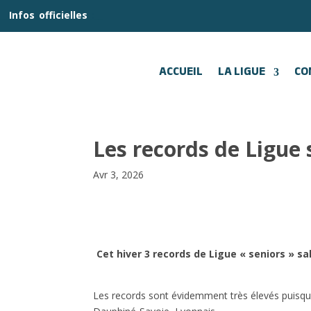
__
Infos
_
officielles
_:__
ACCUEIL
LA LIGUE
CO
Les records de Ligue 
Avr 3, 2026
Cet hiver
3 records de Ligue « seniors »
sa
Les records sont évidemment très élevés puisque 