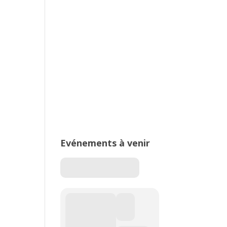
2026 – Stade de Parilly, Vénissieux
16ème édition du Meeting National
de l’Est Lyonnais
Evénements à venir