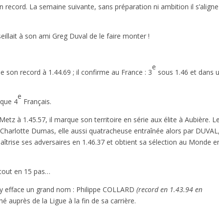
record. La semaine suivante, sans préparation ni ambition il s’aligne
illait à son ami Greg Duval de le faire monter !
e
 son record à 1.44.69 ; il confirme au France : 3
sous 1.46 et dans 
e
 que 4
Français.
Metz à 1.45.57, il marque son territoire en série aux élite à Aubière. L
e Charlotte Dumas, elle aussi quatracheuse entraînée alors par DUVAL
aîtrise ses adversaires en 1.46.37 et obtient sa sélection au Monde e
 tout en 15 pas…
e y efface un grand nom : Philippe COLLARD
(record en 1.43.94 en
 auprès de la Ligue à la fin de sa carrière.