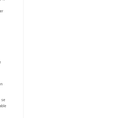
des cigales et des Lyonnaises en
conquêtes à Blois
er
s
Qui sera le premier Champion ou la
e
première Championne Auvergne-
Rhône-Alpes de Trail ?
en
e se
able