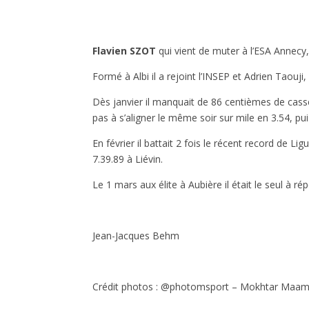
Flavien SZOT
qui vient de muter à l’ESA Annecy, 
Formé à Albi il a rejoint l’INSEP et Adrien Taouji,
Dès janvier il manquait de 86 centièmes de cass
pas à s’aligner le même soir sur mile en 3.54, pu
En février il battait 2 fois le récent record de 
7.39.89 à Liévin.
Le 1 mars aux élite à Aubière il était le seul à r
Jean-Jacques Behm
Crédit photos : @photomsport – Mokhtar Maa