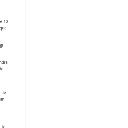
CHAMPIONNATS DE FRANCE
ELITES 2026 A ALBI
le 10
ique,
gi
CHAMPIONNATS DE FRANCE
indre
U*NXT 2026 16-19 JUILLET A
de
CHARLETY
e de
uin
, le
Des Auristes conquérants au pays