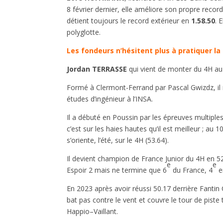
8 février dernier, elle améliore son propre rec
détient toujours le record extérieur en
1.58.50
. 
polyglotte.
Les fondeurs n’hésitent plus à pratiquer la 
Jordan TERRASSE
qui vient de monter du 4H au 
Formé à Clermont-Ferrand par Pascal Gwizdz, il r
études d’ingénieur à l’INSA.
Il a débuté en Poussin par les épreuves multiple
c’est sur les haies hautes qu’il est meilleur ; au 
s’oriente, l’été, sur le 4H (53.64).
Il devient champion de France Junior du 4H en 52
e
e
Espoir 2 mais ne termine que 6
du France, 4
e
En 2023 après avoir réussi 50.17 derrière Fantin C
bat pas contre le vent et couvre le tour de piste
Happio–Vaillant.