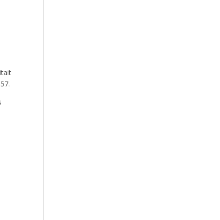
Courchevel du 24 au 28/08
tait
.57.
La Ligue recrute un.e
s
coordonnateur.trice Technique et
Sportif
Championnats Auvergne-Rhône-
Alpes d’Athlétisme – 27 & 28 juin