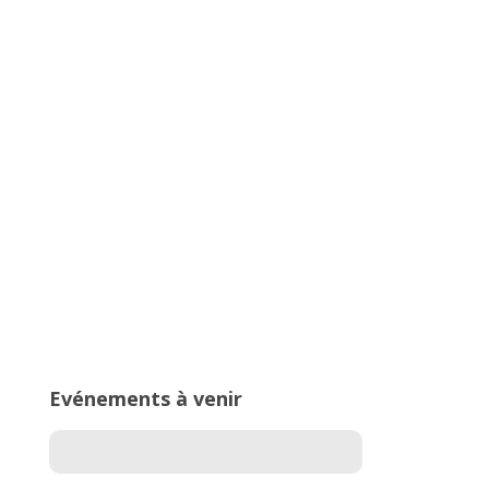
Championnats Auvergne-Rhône-
Alpes d’Athlétisme – 27 & 28 juin
2026 – Stade de Parilly, Vénissieux
16ème édition du Meeting National
de l’Est Lyonnais
Evénements à venir