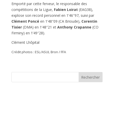
Emporté par cette ferveur, le responsable des
compétitions de la Ligue,
Fabien Loirat
(EAG38),
explose son record personnel en 1’46″97, suivi par
Clément Poncé
en 1’48″09 (CA Brioude),
Corentin
Tixier
(DMA) en 1’48″21 et
Anthony Crapanne
(CO
Firminy) en 1’49″28).
Clément Lhôpital
Crédit photos : ESL/ASUL Bron / FFA
Rechercher