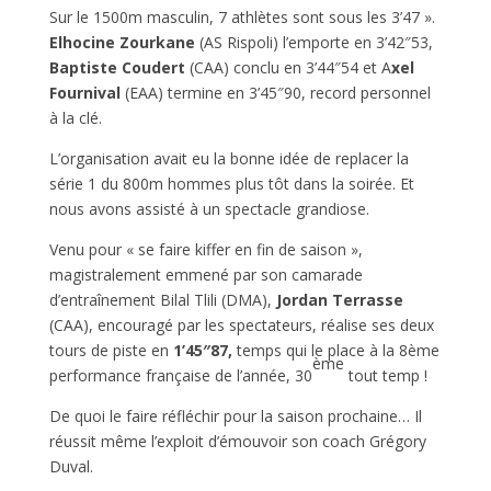
Sur le 1500m masculin, 7 athlètes sont sous les 3’47 ».
Elhocine Zourkane
(AS Rispoli) l’emporte en 3’42″53,
Baptiste Coudert
(CAA) conclu en 3’44″54 et A
xel
Fournival
(EAA) termine en 3’45″90, record personnel
à la clé.
L’organisation avait eu la bonne idée de replacer la
série 1 du 800m hommes plus tôt dans la soirée. Et
nous avons assisté à un spectacle grandiose.
Venu pour « se faire kiffer en fin de saison »,
magistralement emmené par son camarade
d’entraînement Bilal Tlili (DMA),
Jordan Terrasse
(CAA), encouragé par les spectateurs, réalise ses deux
tours de piste en
1’45″87,
temps qui le place à la 8ème
ème
performance française de l’année, 30
tout temp !
De quoi le faire réfléchir pour la saison prochaine… Il
réussit même l’exploit d’émouvoir son coach Grégory
Duval.