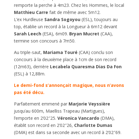
remporte la perche à 4m23. Chez les Hommes, le local
Matthieu Carre
fait de même avec 5m12.
L’ex Hurdleuse
Sandra Sogoyou
(ESL), toujours au
top, établie un record à la Longueur à 6m12 devant
Sarah Leech
(ESA), 6m09.
Bryan Mucret
(CAA),
termine son concours à 7m50.
Au triple-saut,
Mariama Touré
(CAA) conclu son
concours à la deuxième place à 1cm de son record
(12m63), derrière
Lecabela Quaresma Dias Da Fon
(ESL) à 12,88m.
Le demi-fond s’annonçait magique, nous n’avons
pas été décu.
Parfaitement emmené par
Marjorie Veyssière
jusqu’au 600m, Maelliss Trapeau (Martigues),
l’emporte en 2’02″25.
Véronica Vancardo
(DMA),
établit son record en 2’02″26,
Charlotte Dumas
(DMA) est dans sa seconde avec un record à 2’02″69.