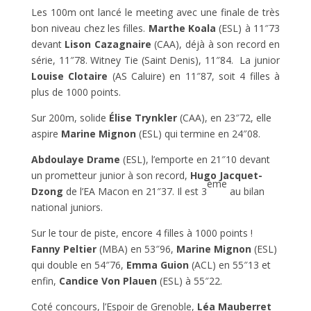
Les 100m ont lancé le meeting avec une finale de très
bon niveau chez les filles.
Marthe Koala
(ESL) à 11″73
devant
Lison Cazagnaire
(CAA), déjà à son record en
série, 11″78. Witney Tie (Saint Denis), 11″84. La junior
Louise Clotaire
(AS Caluire) en 11″87, soit 4 filles à
plus de 1000 points.
Sur 200m, solide
Élise Trynkler
(CAA), en 23″72, elle
aspire
Marine Mignon
(ESL) qui termine en 24″08.
Abdoulaye Drame
(ESL), l’emporte en 21″10 devant
un prometteur junior à son record,
Hugo Jacquet-
ème
Dzong
de l’EA Macon en 21″37. Il est 3
au bilan
national juniors.
Sur le tour de piste, encore 4 filles à 1000 points !
Fanny Peltier
(MBA) en 53″96,
Marine Mignon
(ESL)
qui double en 54″76,
Emma Guion
(ACL) en 55″13 et
enfin,
Candice Von Plauen
(ESL) à 55″22.
Coté concours, l’Espoir de Grenoble,
Léa Mauberret