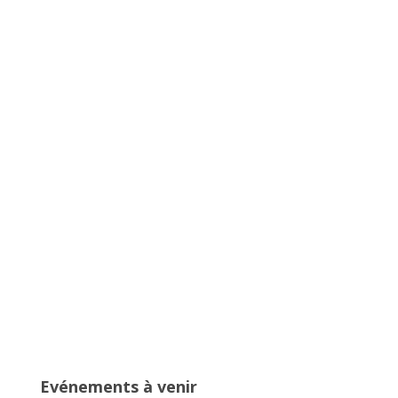
Championnats Auvergne-Rhône-
Alpes d’Athlétisme – 27 & 28 juin
2026 – Stade de Parilly, Vénissieux
16ème édition du Meeting National
de l’Est Lyonnais
Evénements à venir