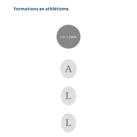
Formations en athlétisme
La Ligue
A
L
L