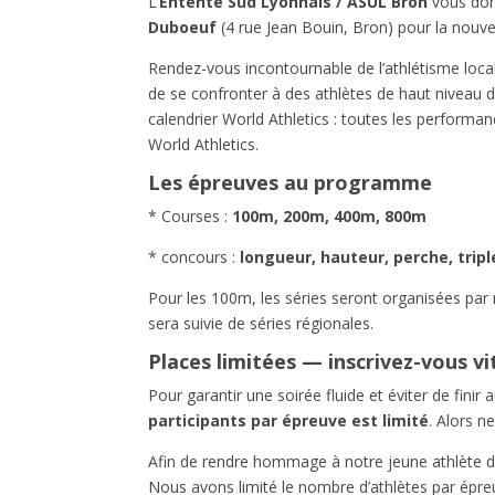
L’
Entente Sud Lyonnais / ASUL Bron
vous don
Duboeuf
(4 rue Jean Bouin, Bron) pour la nouve
Rendez-vous incontournable de l’athlétisme local
de se confronter à des athlètes de haut niveau d
calendrier World Athletics : toutes les performa
World Athletics.
Les épreuves au programme
* Courses :
100m, 200m, 400m, 800m
* concours :
longueur, hauteur, perche, tripl
Pour les 100m, les séries seront organisées par 
sera suivie de séries régionales.
Places limitées — inscrivez-vous vit
Pour garantir une soirée fluide et éviter de fini
participants par épreuve est limité
. Alors n
Afin de rendre hommage à notre jeune athlète 
Nous avons limité le nombre d’athlètes par épreu