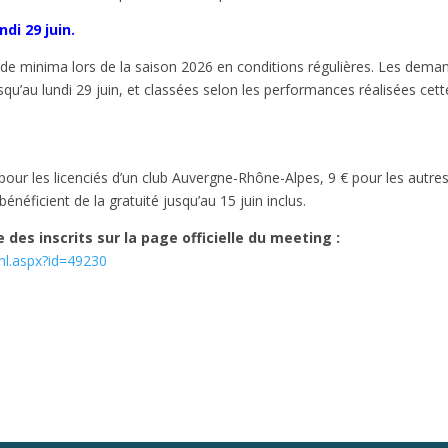
di 29 juin.
on de minima lors de la saison 2026 en conditions régulières. Les dema
squ’au lundi 29 juin, et classées selon les performances réalisées cett
 pour les licenciés d’un club Auvergne-Rhône-Alpes, 9 € pour les autre
énéficient de la gratuité jusqu’au 15 juin inclus.
 des inscrits sur la page officielle du meeting :
tml.aspx?id=49230