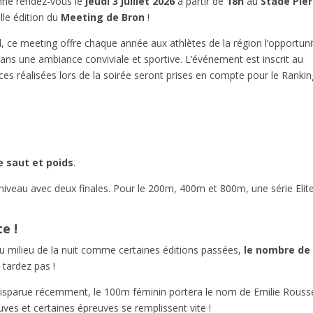
ne rendez-vous le
jeudi 3 juillet 2026
à partir de
18h
au
Stade Pier
lle édition du
Meeting de Bron
!
, ce meeting offre chaque année aux athlètes de la région l’opportuni
ans une ambiance conviviale et sportive. L’événement est inscrit au
nces réalisées lors de la soirée seront prises en compte pour le Ranki
e saut et poids
.
niveau avec deux finales. Pour le 200m, 400m et 800m, une série Elit
e !
r au milieu de la nuit comme certaines éditions passées,
le nombre de
e tardez pas !
disparue récemment, le 100m féminin portera le nom de Emilie Rouss
ves et certaines épreuves se remplissent vite !