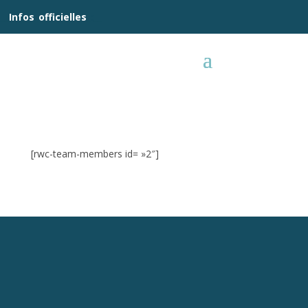
__
Infos
_
officielles
_:__
[rwc-team-members id= »2″]