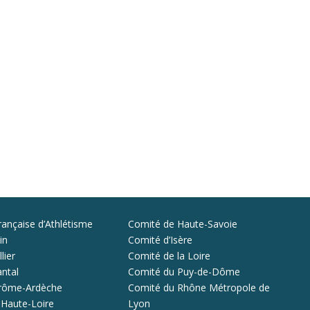
rançaise d’Athlétisme
Comité de Haute-Savoie
in
Comité d’Isère
lier
Comité de la Loire
ntal
Comité du Puy-de-Dôme
rôme-Ardèche
Comité du Rhône Métropole de
 Haute-Loire
Lyon