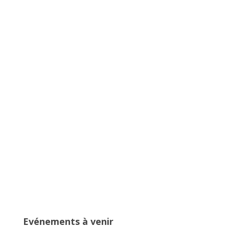
Championnats Auvergne-Rhône-
Alpes d’Athlétisme – 27 & 28 juin
2026 – Stade de Parilly, Vénissieux
16ème édition du Meeting National
de l’Est Lyonnais
Evénements à venir