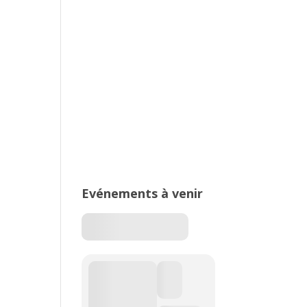
2026 – Stade de Parilly, Vénissieux
16ème édition du Meeting National
de l’Est Lyonnais
Evénements à venir