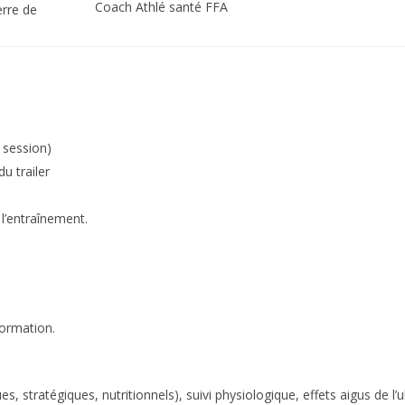
Coach Athlé santé FFA
erre de
e session)
u trailer
 l’entraînement.
formation.
, stratégiques, nutritionnels), suivi physiologique, effets aigus de l’u