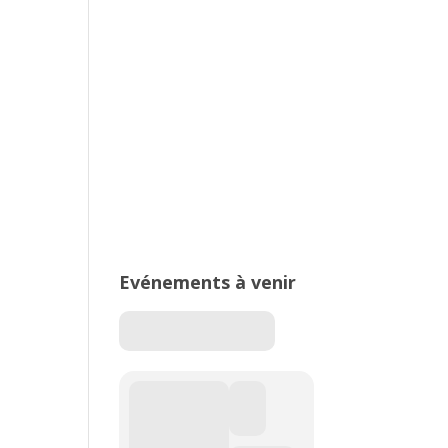
2026 – Stade de Parilly, Vénissieux
16ème édition du Meeting National
de l’Est Lyonnais
Evénements à venir