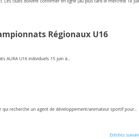
i. Les clubs doivent confirmer en ligne (au plus tard le mercredi 18 jui
hampionnats Régionaux U16
s AURA U16 individuels 15 juin à...
er qui recherche un agent de développement/animateur sportif pour...
Entrées suivan