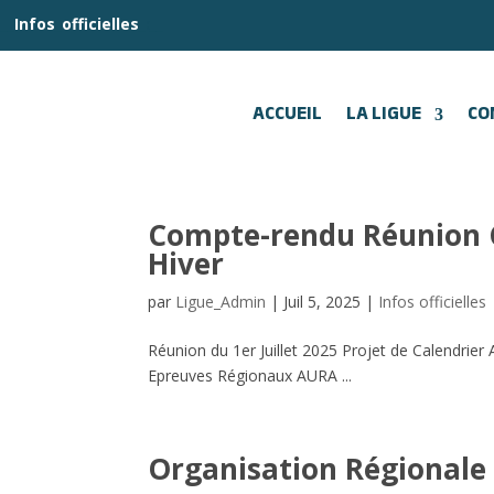
__
Infos
_
officielles
_:__
ACCUEIL
LA LIGUE
CO
Compte-rendu Réunion C
Hiver
par
Ligue_Admin
|
Juil 5, 2025
|
Infos officielles
Réunion du 1er Juillet 2025 Projet de Calendrier
Epreuves Régionaux AURA ...
Organisation Régionale 