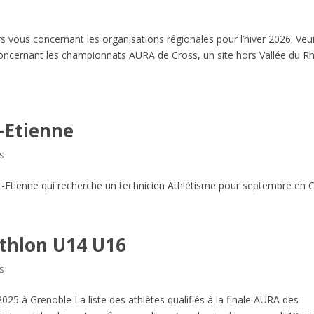
rs vous concernant les organisations régionales pour l’hiver 2026. Veui
 Concernant les championnats AURA de Cross, un site hors Vallée du R
t-Etienne
es
t-Etienne qui recherche un technicien Athlétisme pour septembre en CD
thlon U14 U16
es
25 à Grenoble La liste des athlètes qualifiés à la finale AURA des