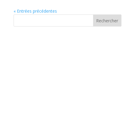
« Entrées précédentes
Rechercher
CHAMPIONNATS DE FRANCE
ELITES 2026 A ALBI