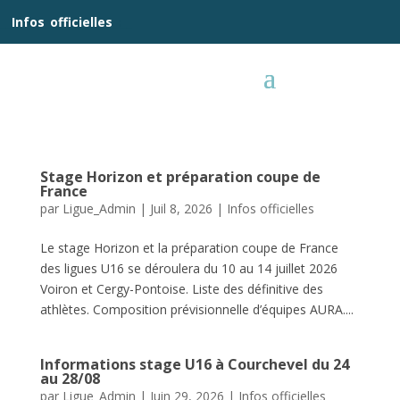
__
Infos
_
officielles
_:__
Stage Horizon et préparation coupe de
France
par
Ligue_Admin
|
Juil 8, 2026
|
Infos officielles
Le stage Horizon et la préparation coupe de France
des ligues U16 se déroulera du 10 au 14 juillet 2026
Voiron et Cergy-Pontoise. Liste des définitive des
athlètes. Composition prévisionnelle d’équipes AURA....
Informations stage U16 à Courchevel du 24
au 28/08
par
Ligue_Admin
|
Juin 29, 2026
|
Infos officielles