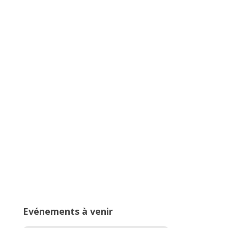
Championnats Auvergne-Rhône-
Alpes d’Athlétisme – 27 & 28 juin
2026 – Stade de Parilly, Vénissieux
16ème édition du Meeting National
de l’Est Lyonnais
Evénements à venir