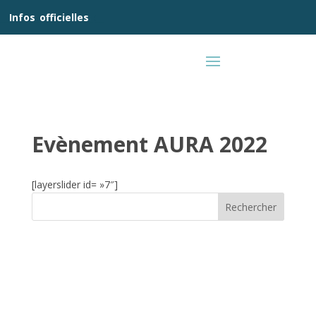
__
Infos
_
officielles
_:__
Evènement AURA 2022
[layerslider id= »7″]
Rechercher