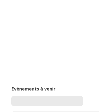
Championnats Auvergne-Rhône-
Alpes d’Athlétisme – 27 & 28 juin
2026 – Stade de Parilly, Vénissieux
16ème édition du Meeting National
de l’Est Lyonnais
Evénements à venir