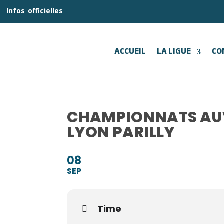
__
Infos
_
officielles
_:__
ACCUEIL
LA LIGUE
CO
CHAMPIONNATS AUV
LYON PARILLY
08
SEP
Time