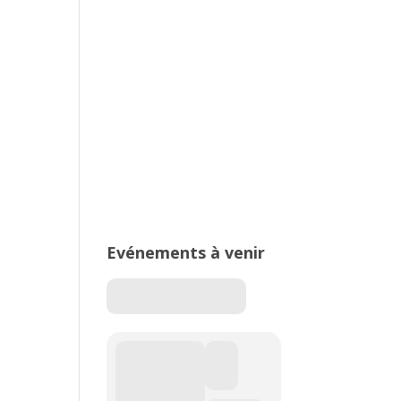
2026 – Stade de Parilly, Vénissieux
16ème édition du Meeting National
de l’Est Lyonnais
Evénements à venir