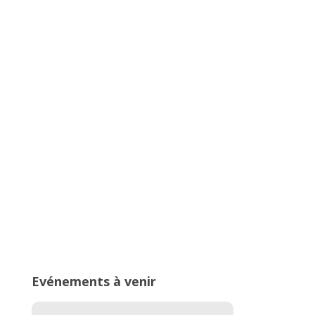
Championnats Auvergne-Rhône-
Alpes d’Athlétisme – 27 & 28 juin
2026 – Stade de Parilly, Vénissieux
16ème édition du Meeting National
de l’Est Lyonnais
Evénements à venir