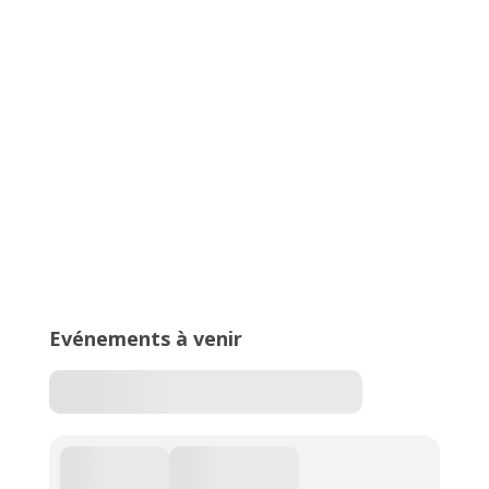
Championnats Auvergne-Rhône-
Alpes d’Athlétisme – 27 & 28 juin
2026 – Stade de Parilly, Vénissieux
16ème édition du Meeting National
de l’Est Lyonnais
Evénements à venir