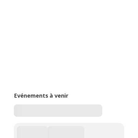
Championnats Auvergne-Rhône-
Alpes d’Athlétisme – 27 & 28 juin
2026 – Stade de Parilly, Vénissieux
16ème édition du Meeting National
de l’Est Lyonnais
Evénements à venir