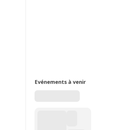
2026 – Stade de Parilly, Vénissieux
16ème édition du Meeting National
de l’Est Lyonnais
Evénements à venir