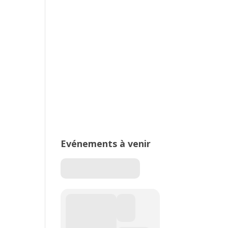
2026 – Stade de Parilly, Vénissieux
16ème édition du Meeting National
de l’Est Lyonnais
Evénements à venir