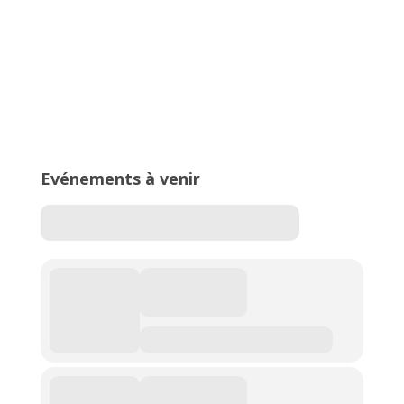
16ème édition du Meeting National
de l’Est Lyonnais
Evénements à venir