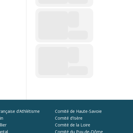
rançaise d’Athlétisme
Comité de Haute-Savoie
in
Comité d’Isère
lier
Comité de la Loire
ntal
Comité du Puy-de-Dôme