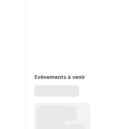
Compte à rebours de la 4e édition
du Meeting Perche des Alpes !
Evénements à venir