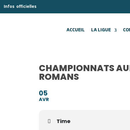
__
Infos
_
officielles
_:__
ACCUEIL
LA LIGUE
CO
CHAMPIONNATS AUR
ROMANS
05
AVR
Time