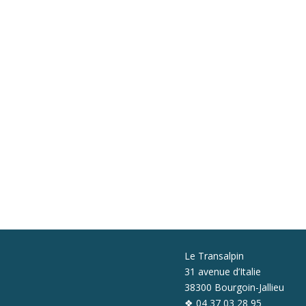
Le Transalpin
31 avenue d’Italie
38300 Bourgoin-Jallieu
❖ 04 37 03 28 95