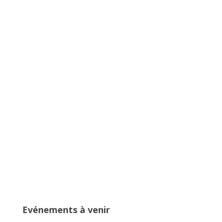
Championnats Auvergne-Rhône-
Alpes d’Athlétisme – 27 & 28 juin
2026 – Stade de Parilly, Vénissieux
16ème édition du Meeting National
de l’Est Lyonnais
Evénements à venir