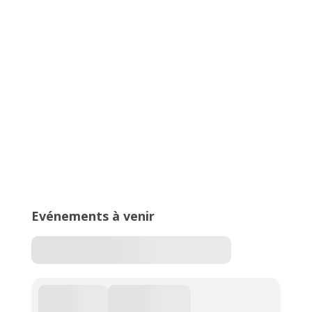
16ème édition du Meeting National
de l’Est Lyonnais
Trophée Arvernes, un meeting
100% lancers
Evénements à venir