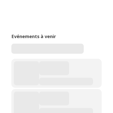
16ème édition du Meeting National
de l’Est Lyonnais
Evénements à venir