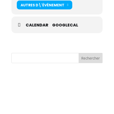
– Par groupe, élaboration de planification selon les
AUTRES D\'ÉVÉNEMENT
cycles de développement.
– Construction d’une séance en côte, en descente,
en nature ou sur tapis (montée).
CALENDAR
GOOGLECAL
Partie pratique :
– Par groupe, mise en situation pédagogique des
séances élaborées → Observation critique des
formateurs.
– Retours sur les séances réalisées par les
stagiaires.
Coût de la Formation
: 395 € →
INSCRIPTION
Rechercher
Les déjeuners du samedi et du dimanche sont
compris dans le prix de la formation.
L’hébergement et le dîner du samedi ne sont
pas compris. Ils restent à l’organisation et à la
charge des stagiaires.