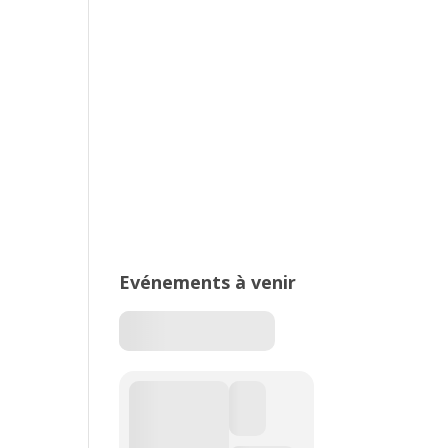
2026 – Stade de Parilly, Vénissieux
16ème édition du Meeting National
de l’Est Lyonnais
Evénements à venir