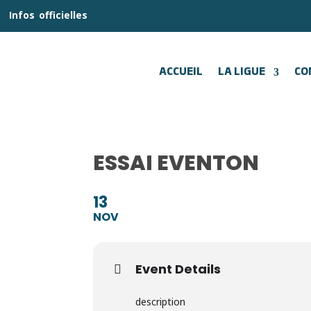
__
Infos
_
officielles
_:__
ACCUEIL
LA LIGUE
CO
ESSAI EVENTON
13
NOV
Event Details
description