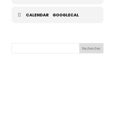
CALENDAR
GOOGLECAL
Rechercher
CHAMPIONNATS DE FRANCE
ELITES 2026 A ALBI