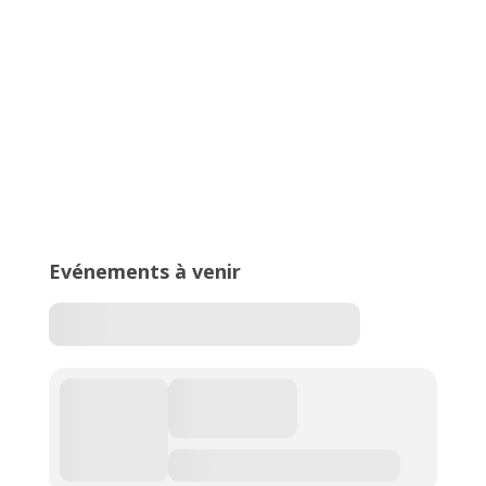
16ème édition du Meeting National
de l’Est Lyonnais
Evénements à venir